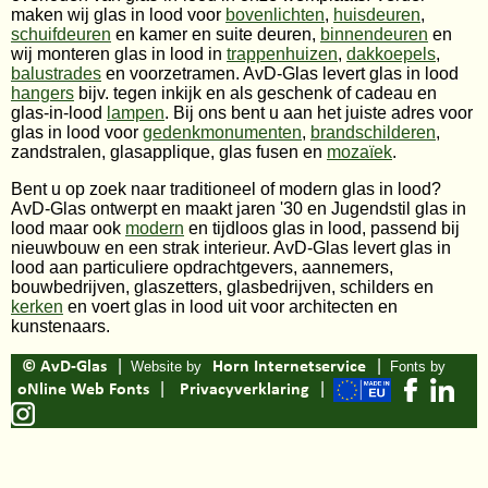
maken wij glas in lood voor
bovenlichten
,
huisdeuren
,
schuifdeuren
en kamer en suite deuren,
binnendeuren
en
wij monteren glas in lood in
trappenhuizen
,
dakkoepels
,
balustrades
en voorzetramen. AvD-Glas levert glas in lood
hangers
bijv. tegen inkijk en als geschenk of cadeau en
glas-in-lood
lampen
. Bij ons bent u aan het juiste adres voor
glas in lood voor
gedenkmonumenten
,
brandschilderen
,
zandstralen, glasapplique, glas fusen en
mozaïek
.
Bent u op zoek naar traditioneel of modern glas in lood?
AvD-Glas ontwerpt en maakt jaren '30 en Jugendstil glas in
lood maar ook
modern
en tijdloos glas in lood, passend bij
nieuwbouw en een strak interieur. AvD-Glas levert glas in
lood aan particuliere opdrachtgevers, aannemers,
bouwbedrijven, glaszetters, glasbedrijven, schilders en
kerken
en voert glas in lood uit voor architecten en
kunstenaars.
|
|
© AvD-Glas
Website by
Horn Internetservice
Fonts by
|
|
oNline Web Fonts
Privacyverklaring