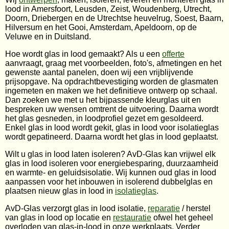
lood in Amersfoort, Leusden, Zeist, Woudenberg, Utrecht,
Doorn, Driebergen en de Utrechtse heuvelrug, Soest, Baarn,
Hilversum en het Gooi, Amsterdam, Apeldoorn, op de
Veluwe en in Duitsland.
Hoe wordt glas in lood gemaakt? Als u een
offerte
aanvraagt, graag met voorbeelden, foto's, afmetingen en het
gewenste aantal panelen, doen wij een vrijblijvende
prijsopgave. Na opdrachtbevestiging worden de glasmaten
ingemeten en maken we het definitieve ontwerp op schaal.
Dan zoeken we met u het bijpassende kleurglas uit en
bespreken uw wensen omtrent de uitvoering. Daarna wordt
het glas gesneden, in loodprofiel gezet em gesoldeerd.
Enkel glas in lood wordt gekit, glas in lood voor isolatieglas
wordt gepatineerd. Daarna wordt het glas in lood geplaatst.
Wilt u glas in lood laten isoleren? AvD-Glas kan vrijwel elk
glas in lood isoleren voor energiebesparing, duurzaamheid
en warmte- en geluidsisolatie. Wij kunnen oud glas in lood
aanpassen voor het inbouwen in isolerend dubbelglas en
plaatsen nieuw glas in lood in
isolatieglas
.
AvD-Glas verzorgt glas in lood isolatie,
reparatie
/ herstel
van glas in lood op locatie en
restauratie
ofwel het geheel
overloden van glas-in-lood in onze werkplaats. Verder