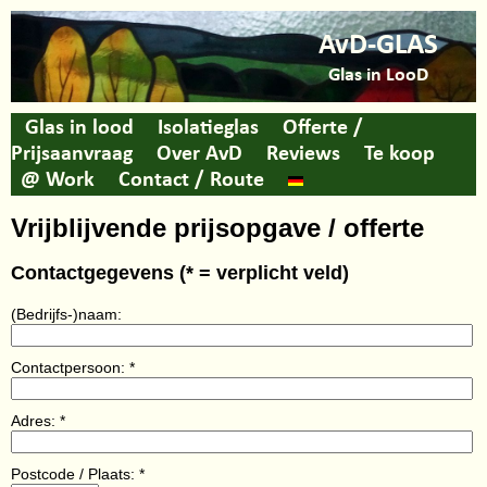
AvD-GLAS
Glas in LooD
Glas in lood
Isolatieglas
Offerte /
Prijsaanvraag
Over AvD
Reviews
Te koop
@ Work
Contact / Route
Vrijblijvende prijsopgave / offerte
Contactgegevens (* = verplicht veld)
(Bedrijfs-)naam:
Contactpersoon: *
Adres: *
Postcode / Plaats: *