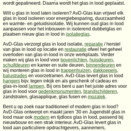
wordt gepatineerd. Daarna wordt het glas in lood geplaatst.
Wilt u glas in lood laten isoleren? AvD-Glas kan vrijwel elk
glas in lood isoleren voor energiebesparing, duurzaamheid
en warmte- en geluidsisolatie. Wij kunnen oud glas in lood
aanpassen voor het inbouwen in isolerend dubbelglas en
plaatsen nieuw glas in lood in
isolatieglas
.
AvD-Glas verzorgt glas in lood isolatie,
reparatie
/ herstel
van glas in lood op locatie en
restauratie
ofwel het geheel
overloden van glas-in-lood in onze werkplaats. Verder
maken wij glas in lood voor
bovenlichten
,
huisdeuren
,
schuifdeuren
en kamer en suite deuren,
binnendeuren
en
wij monteren glas in lood in
trappenhuizen
,
dakkoepels
,
balustrades
en voorzetramen. AvD-Glas levert glas in lood
hangers
bijv. tegen inkijk en als geschenk of cadeau en
glas-in-lood
lampen
. Bij ons bent u aan het juiste adres voor
glas in lood voor
gedenkmonumenten
,
brandschilderen
,
zandstralen, glasapplique, glas fusen en
mozaïek
.
Bent u op zoek naar traditioneel of modern glas in lood?
AvD-Glas ontwerpt en maakt jaren '30 en Jugendstil glas in
lood maar ook
modern
en tijdloos glas in lood, passend bij
nieuwbouw en een strak interieur. AvD-Glas levert glas in
lood aan particuliere opdrachtgevers, aannemers,