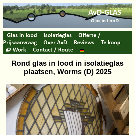
AvD-GLAS
Glas in LooD
Glas in lood
Isolatieglas
Offerte /
Prijsaanvraag
Over AvD
Reviews
Te koop
@ Work
Contact / Route
Rond glas in lood in isolatieglas
plaatsen, Worms (D) 2025